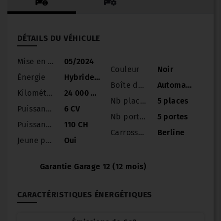
DÉTAILS DU VÉHICULE
Mise en circulation
05/2024
Couleur
Noir
Énergie
Hybride Essence
Boîte de vitesse
Automatique
Kilométrage
24 000 km
Nb places
5 places
Puissance
6 CV
Nb portes
5 portes
Puissance réelle
110 CH
Carrosserie
Berline
Jeune permis
Oui
Garantie Garage 12 (12 mois)
CARACTÉRISTIQUES ÉNERGÉTIQUES