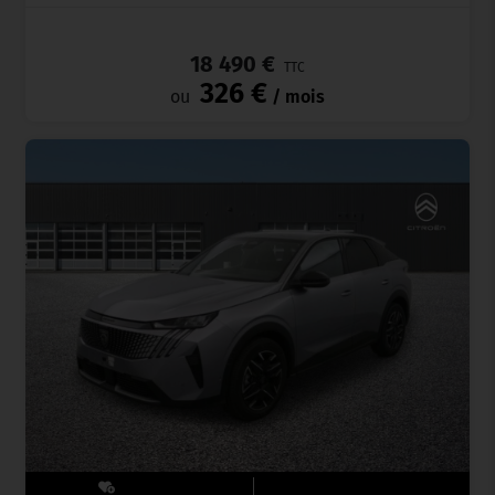
_
18 490 €
TTC
326 €
ou
/ mois