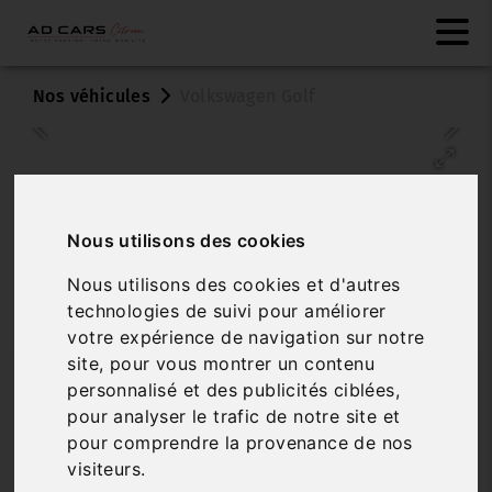
Nos véhicules
Volkswagen Golf
Nous utilisons des cookies
Nous utilisons des cookies et d'autres
technologies de suivi pour améliorer
Véhicule vendu
votre expérience de navigation sur notre
site, pour vous montrer un contenu
VOLKSWAGEN GOLF
personnalisé et des publicités ciblées,
1.0 ETSI OPF 110 DSG7 LIFE PLUS
pour analyser le trafic de notre site et
pour comprendre la provenance de nos
Réf. KK007KK
Véhicule sur parc
visiteurs.