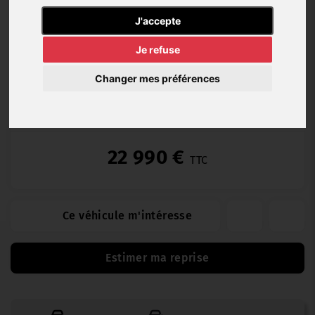
Hybride
24 000
05/2024
Automatique
J'accepte
Essence
km
Je refuse
Changer mes préférences
Garantie Garage 12 (12 mois)
22 990 €
TTC
Ce véhicule m'intéresse
Estimer ma reprise