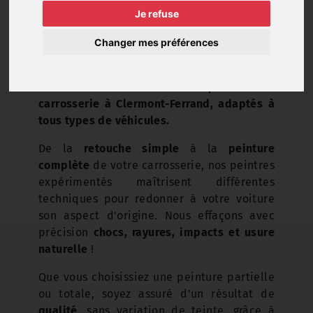
Je refuse
Changer mes préférences
Découvrez nos services de peinture et
carrosserie à Clermont-Ferrand, adaptés à
tous types de véhicules.
De la
retouche simple
à la
peinture
complète
de votre carrosserie, nos peintres
expérimentés maîtrisent différentes
techniques pour redonner à votre voiture
son aspect d'origine. Nous effaçons avec
précision
chocs, rayures, impacts et usure
naturelle
!
Que vous choisissiez une peinture partielle
ou totale, soyez assuré d'un résultat de
qualité
, sans variation de teinte, grâce à