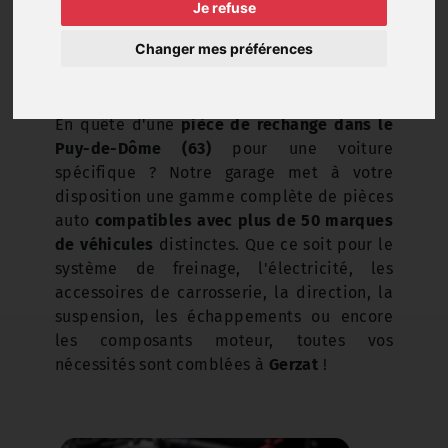
Je refuse
Changer mes préférences
En quête d'une
pièce de rechange dans le
Puy-de-Dôme (63)
pour une voiture
spécifique ? Notre garage met à votre
disposition une gamme complète de pièces
auto
compatibles avec plus de 50 marques
de véhicules
distinctes. Que ce soit pour le
système de freinage, l'électricité, les
accessoires de carrosserie, la direction, la
suspension, les échappements ou encore
les composants moteur, toutes vos
nécessités sont comblées à
Gerzat
!