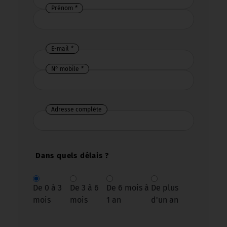
Prénom
E-mail
N° mobile
Adresse complète
Dans quels délais ?
De 0 à 3
De 3 à 6
De 6 mois à
De plus
mois
mois
1 an
d'un an