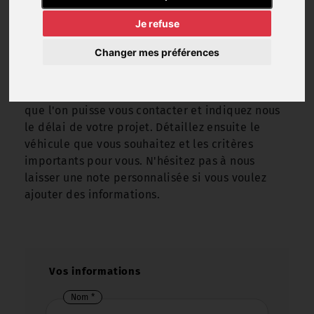
Vous avez un projet d'achat mais vous ne
trouvez pas votre futur véhicule dans notre
Je refuse
stock ? On vous propose une autre solution !
Changer mes préférences
Faites nous part de votre recherche en
remplissant le
formulaire d'informations
ci-
dessous. Renseignez vos infos personnelles pour
que l'on puisse vous contacter et indiquez nous
le délai de votre projet. Détaillez ensuite le
véhicule que vous souhaitez et les critères
importants pour vous. N'hésitez pas à nous
laisser une note personnalisée si vous voulez
ajouter des informations.
Vos informations
Nom