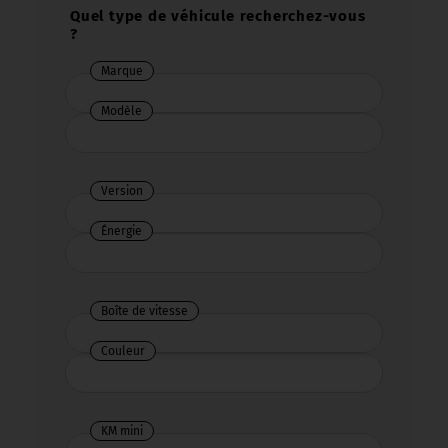
Quel type de véhicule recherchez-vous
?
Marque
Marque
Modèle
Version
Énergie
Énergie
Boîte de vitesse
Boîte
de
Couleur
Couleur
vitesse
KM mini