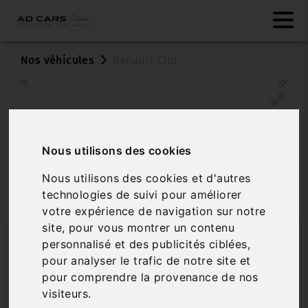
Nos véhicules
Renault Clio
Nous utilisons des cookies
Nous utilisons des cookies et d'autres
technologies de suivi pour améliorer
Véhicule vendu
votre expérience de navigation sur notre
site, pour vous montrer un contenu
RENAULT CLIO
personnalisé et des publicités ciblées,
EVOLUTION BLUE DCI 100 -25 5 PORTES (OCT. 2025)
pour analyser le trafic de notre site et
(CO2 108)
pour comprendre la provenance de nos
visiteurs.
Réf. VO011374
Véhicule sur parc