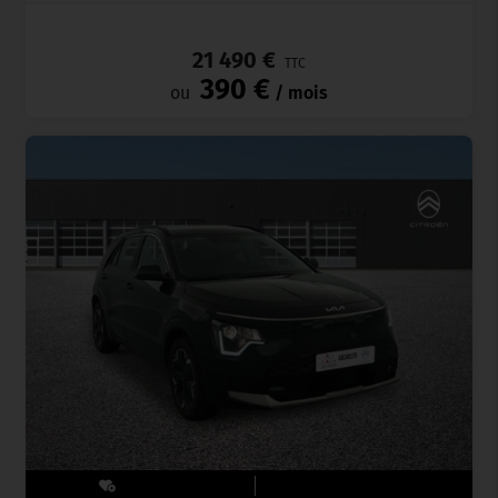
_
21 490 €
TTC
390 €
ou
/ mois