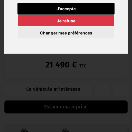
J'accepte
Diesel
10 km
01/2026
Manuelle
Je refuse
Changer mes préférences
Garantie Garage 12 (12 mois)
21 490 €
TTC
Ce véhicule m'intéresse
Estimer ma reprise