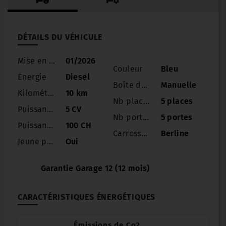
DÉTAILS DU VÉHICULE
Mise en circulation
01/2026
Couleur
Bleu
Énergie
Diesel
Boîte de vitesse
Manuelle
Kilométrage
10 km
Nb places
5 places
Puissance
5 CV
Nb portes
5 portes
Puissance réelle
100 CH
Carrosserie
Berline
Jeune permis
Oui
Garantie Garage 12 (12 mois)
CARACTÉRISTIQUES ÉNERGÉTIQUES
Émissions de Co2