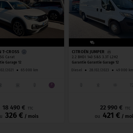
 T-CROSS
CITROËN JUMPER
DSG Carat
2.2 BHDI 140 S&S 3.3T L2H2
tie Garage 12
Garantie Garantie Garage 12
/02/2021
●
65 000 km
Diesel
●
28/02/2023
●
49 000 k
_
18 490 €
22 990 €
TTC
TTC
326 €
421 €
u
/ mois
ou
/ mo