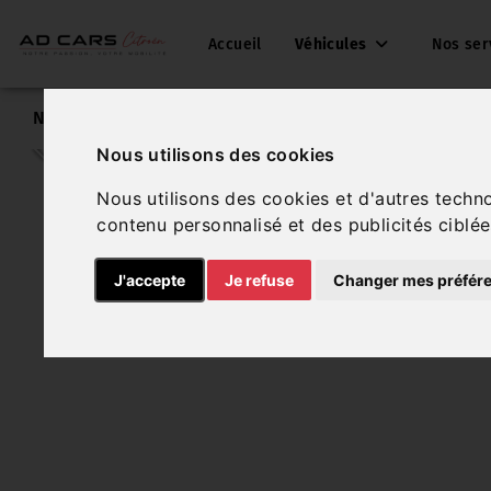
Accueil
Véhicules
Nos ser
Nos véhicules
Peugeot Rifter
Nous utilisons des cookies
Nous utilisons des cookies et d'autres techn
contenu personnalisé et des publicités ciblée
J'accepte
Je refuse
Changer mes préfér