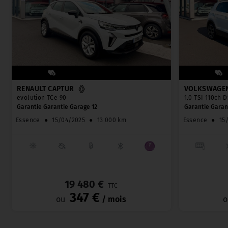
RENAULT CAPTUR
VOLKSWAGEN
evolution TCe 90
1.0 TSI 110ch 
Garantie Garantie Garage 12
Garantie Garan
Essence
●
15/04/2025
●
13 000 km
Essence
●
15
_
19 480 €
TTC
347 €
ou
/ mois
o