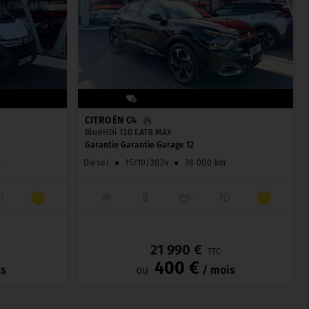
CITROËN C4
BlueHDi 130 EAT8 MAX
Garantie Garantie Garage 12
m
Diesel
●
15/10/2024
●
38 000 km
_
_
21 990 €
TTC
400 €
is
ou
/ mois