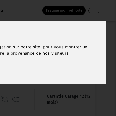
nts
J'estime mon véhicule
PEUGEOT RIFTER
gation sur notre site, pour vous montrer un
BLUEHDI 100 S&S ACTIVE
re la provenance de nos visiteurs.
Véhicule sur parc
69 000 km
07/2020
Manuelle
Garantie Garage 12 (12
mois)