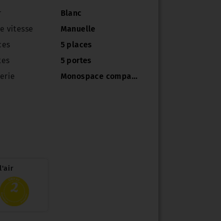
r
Blanc
e vitesse
Manuelle
ces
5 places
tes
5 portes
erie
Monospace compact
'air