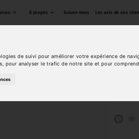
vices
À propos
Suivez-nous
Les avis de nos clie
ologies de suivi pour améliorer votre expérience de navi
s, pour analyser le trafic de notre site et pour comprend
Réf. VO010643
ences
Diesel