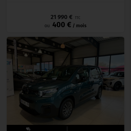
_
21 990 €
TTC
400 €
ou
/ mois