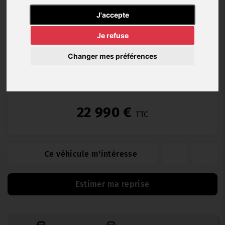
Hybride
15 000
08/2024
Automatique
J'accepte
Essence
km
Je refuse
Changer mes préférences
Garantie Garage 12 (12 mois)
22 990 €
TTC
Ce véhicule m'intéresse
Estimer ma reprise