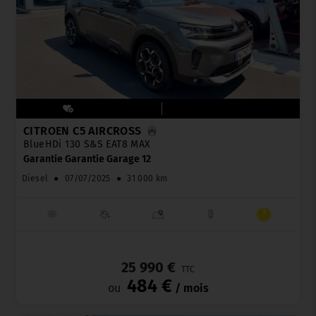
CITROËN C5 AIRCROSS
BlueHDi 130 S&S EAT8 MAX
Garantie Garantie Garage 12
Diesel
●
07/07/2025
●
31 000 km
_
25 990 €
TTC
484 €
ou
/ mois