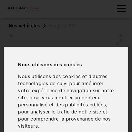
Nos véhicules
Peugeot 208
Nous utilisons des cookies
Nous utilisons des cookies et d'autres
technologies de suivi pour améliorer
Véhicule vendu
votre expérience de navigation sur notre
site, pour vous montrer un contenu
PEUGEOT 208
personnalisé et des publicités ciblées,
HYBRID 136 EDCS6 GT
pour analyser le trafic de notre site et
pour comprendre la provenance de nos
Réf. VO011136
Véhicule sur parc
visiteurs.