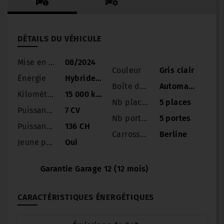
DÉTAILS DU VÉHICULE
Mise en circulation
08/2024
Couleur
Gris clair
Énergie
Hybride Essence
Boîte de vitesse
Automatique
Kilométrage
15 000 km
Nb places
5 places
Puissance
7 CV
Nb portes
5 portes
Puissance réelle
136 CH
Carrosserie
Berline
Jeune permis
Oui
Garantie Garage 12 (12 mois)
CARACTÉRISTIQUES ÉNERGÉTIQUES