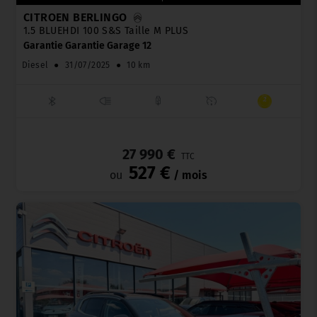
CITROËN BERLINGO
1.5 BLUEHDI 100 S&S Taille M PLUS
Garantie Garantie Garage 12
Diesel
●
31/07/2025
●
10 km
_
27 990 €
TTC
527 €
ou
/ mois