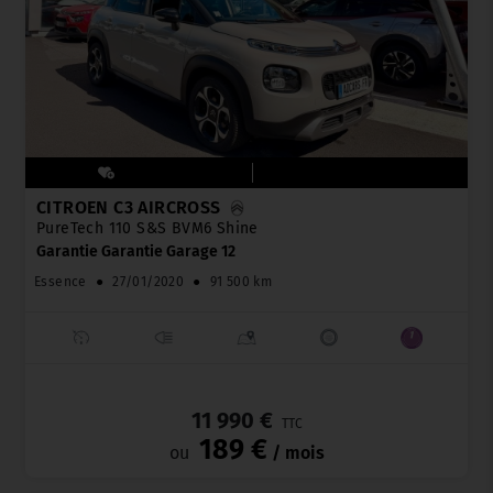
CITROËN C3 AIRCROSS
PureTech 110 S&S BVM6 Shine
Garantie Garantie Garage 12
Essence
●
27/01/2020
●
91 500 km
_
11 990 €
TTC
189 €
ou
/ mois