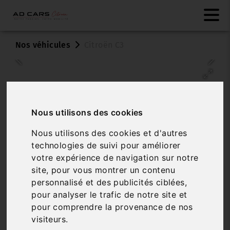
Nos véhicules
Citroën C3
Nous utilisons des cookies
Nous utilisons des cookies et d'autres
technologies de suivi pour améliorer
Véhicule vendu
votre expérience de navigation sur notre
site, pour vous montrer un contenu
CITROËN C3
personnalisé et des publicités ciblées,
1.4I PACK CLIM
pour analyser le trafic de notre site et
pour comprendre la provenance de nos
Réf. VO011404
Véhicule sur parc
visiteurs.