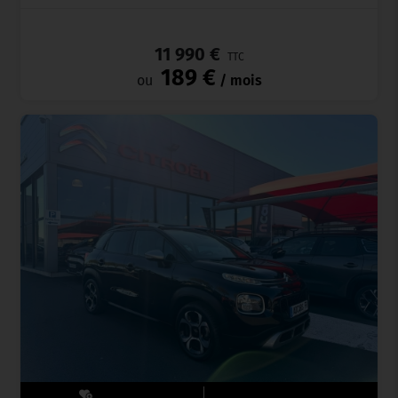
_
11 990 €
TTC
189 €
ou
/ mois