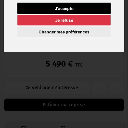
Essence
102 000
06/2007
Manuelle
J'accepte
km
Je refuse
Changer mes préférences
Garantie Garage 12 (12 mois)
5 490 €
TTC
Ce véhicule m'intéresse
Estimer ma reprise