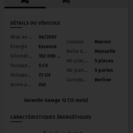
DÉTAILS DU VÉHICULE
Mise en circulation
06/2007
Couleur
Marron
Énergie
Essence
Boîte de vitesse
Manuelle
Kilométrage
102 000 km
Nb places
5 places
Puissance
5 CV
Nb portes
5 portes
Puissance réelle
73 CH
Carrosserie
Berline
Jeune permis
Oui
Garantie Garage 12 (12 mois)
CARACTÉRISTIQUES ÉNERGÉTIQUES